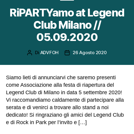
ti
l'
RiPARTYamo at Legend
u
til
Club Milano //
iz
z
05.09.2020
o
di
q
Di
ADVFOH
26 Agosto 2020
Autore
Data
u
articolo
dell'articolo
e
s
ti
Siamo lieti di annunciarvi che saremo presenti
c
come Associazione alla festa di riapertura del
o
Legend Club di Milano in data 5 settembre 2020!
o
Vi raccomandiamo caldamente di partecipare alla
ki
serata e di venirci a trovare allo stand a noi
e
dedicato! Si ringraziano gli amici del Legend Club
s,
al
e di Rock in Park per l’invito e […]
c
u