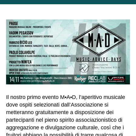
N
e
c
e
s
s
a
ri
Q
u
e
st
i
Il nostro primo evento M•A•D, l’aperitivo musicale
c
o
dove ospiti selezionati dall’Associazione si
o
metteranno gratuitamente a disposizione dei
ki
partecipanti nel pieno spirito associazionistico di
e
aggregazione e divulgazione culturale, così che i
s
fruitori abbiano la possibilità di trarre qualcosa di
n