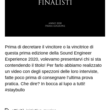
d
o
ci
s
u
c
o
m
e
Prima di decretare il vincitore o la vincitrice di
vi
questa prima edizione della Sound Engineer
e
Experience 2020, volevamo presentarvi chi si sta
n
e
contendendo il titolo! Per farlo abbiamo realizzato
u
un video con degli spezzoni delle loro interviste,
til
fatte poco prima di consegnare l’ultima prova
iz
pratica. Che dire? In bocca al lupo a tutti!
z
#staybullo
a
t
o
.