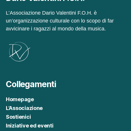
e
of
L’Associazione Dario Valentini F.O.H. è
fe
un’organizzazione culturale con lo scopo di far
rt
e!
avvicinare i ragazzi al mondo della musica.
Collegamenti
Homepage
L’Associazione
Sostienici
Iniziative ed eventi