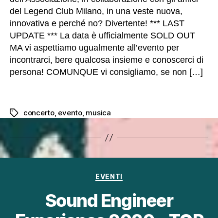
e
del Legend Club Milano, in una veste nuova,
r
innovativa e perché no? Divertente! *** LAST
i
m
UPDATE *** La data è ufficialmente SOLD OUT
pl
MA vi aspettiamo ugualmente all’evento per
e
incontrarci, bere qualcosa insieme e conoscerci di
m
persona! COMUNQUE vi consigliamo, se non […]
e
n
t
a
concerto
,
evento
,
musica
Tag
r
e
n
u
o
v
Categorie
e
EVENTI
f
Sound Engineer
u
n
zi