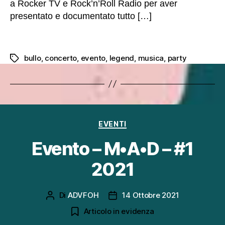
a Rocker TV e Rock’n’Roll Radio per aver
presentato e documentato tutto […]
bullo
,
concerto
,
evento
,
legend
,
musica
,
party
Tag
Categorie
EVENTI
Evento – M•A•D – #1
2021
Di
ADVFOH
14 Ottobre 2021
Autore
Data
articolo
dell'articolo
Articolo in evidenza