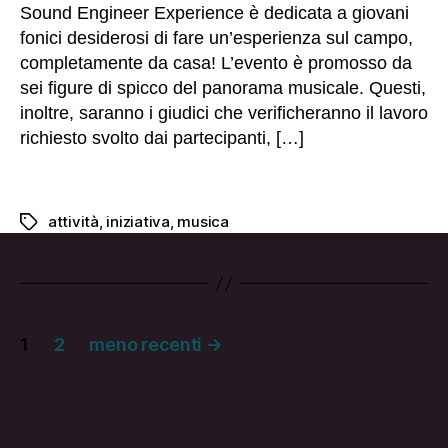
o
Sound Engineer Experience è dedicata a giovani
n
fonici desiderosi di fare un’esperienza sul campo,
v
completamente da casa! L’evento è promosso da
e
sei figure di spicco del panorama musicale. Questi,
d
e
inoltre, saranno i giudici che verificheranno il lavoro
r
richiesto svolto dai partecipanti, […]
e
i
vi
d
attività
,
iniziativa
,
musica
Tag
e
o
p
u
b
Paginazione
bl
1
2
meno recenti
→
ic
degli
a
ti
articoli
s
ul