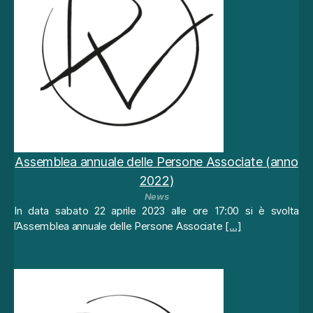
z
o
d
el
sit
o
p
ot
rai
e
ss
Assemblea annuale delle Persone Associate (anno
er
2022)
e
p
News
ar
In data sabato 22 aprile 2023 alle ore 17:00 si è svolta
te
l’Assemblea annuale delle Persone Associate
[…]
d
el
c
a
m
bi