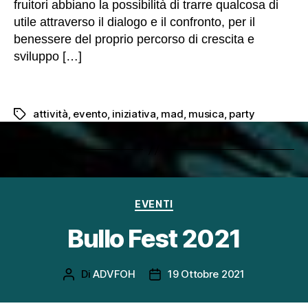
fruitori abbiano la possibilità di trarre qualcosa di
utile attraverso il dialogo e il confronto, per il
benessere del proprio percorso di crescita e
sviluppo […]
attività
,
evento
,
iniziativa
,
mad
,
musica
,
party
Tag
Categorie
EVENTI
Bullo Fest 2021
Di
ADVFOH
19 Ottobre 2021
Autore
Data
articolo
dell'articolo