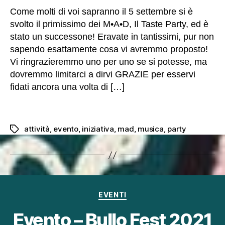
e
Come molti di voi sapranno il 5 settembre si è
rv
svolto il primissimo dei M•A•D, Il Taste Party, ed è
o
stato un successone! Eravate in tantissimi, pur non
n
o
sapendo esattamente cosa vi avremmo proposto!
p
Vi ringrazieremmo uno per uno se si potesse, ma
e
dovremmo limitarci a dirvi GRAZIE per esservi
r
fidati ancora una volta di […]
f
ar
f
u
attività
,
evento
,
iniziativa
,
mad
,
musica
,
party
Tag
n
zi
o
n
ar
e
Categorie
EVENTI
il
si
Evento – Bullo Fest 2021
t