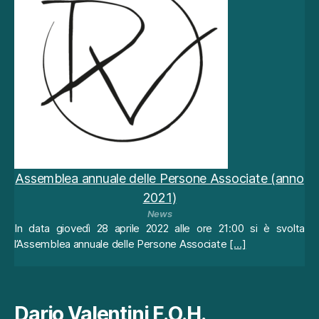
a
m
e
nt
o:
n
u
o
vi
c
o
Assemblea annuale delle Persone Associate (anno
nt
e
2021)
n
News
ut
In data giovedì 28 aprile 2022 alle ore 21:00 si è svolta
i
l’Assemblea annuale delle Persone Associate
[…]
e
n
u
o
Dario Valentini F.O.H.
v