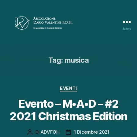
Menu
Associazione
Dario
Valentini
F.O.H.
Tag:
musica
Categorie
EVENTI
Evento – M•A•D – #2
2021 Christmas Edition
Di
ADVFOH
1 Dicembre 2021
Autore
Data