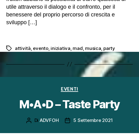
o
utile attraverso il dialogo e il confronto, per il
n
benessere del proprio percorso di crescita e
s
sviluppo […]
o
n
o
o
attività
,
evento
,
iniziativa
,
mad
,
musica
,
party
Tag
p
zi
o
n
al
i,
Categorie
EVENTI
in
q
M•A•D – Taste Party
u
a
n
Di
ADVFOH
5 Settembre 2021
Autore
Data
t
articolo
dell'articolo
o
s