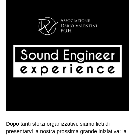
si
t
o
.
P
e
r
e
s
e
m
pi
o
,
p
o
tr
e
s
Dopo tanti sforzi organizzativi, siamo lieti di
ti
n
presentarvi la nostra prossima grande iniziativa: la