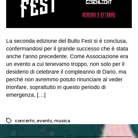
a
n
n
o
in
m
o
La seconda edizione del Bullo Fest si è conclusa,
d
confermandosi per il grande successo che è stata
o
anche l’anno precedente. Come Associazione era
c
un evento a cui tenevamo troppo, non solo per il
h
desiderio di celebrare il compleanno di Dario, ma
e
il
perché non avremmo potuto rinunciare al veder
n
trionfare, soprattutto in questo periodo di
o
emergenza, […]
s
tr
o
si
concerto
,
evento
,
musica
Tag
t
o
f