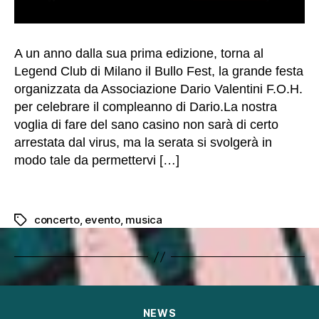
le
d
u
A un anno dalla sua prima edizione, torna al
r
a
Legend Club di Milano il Bullo Fest, la grande festa
n
organizzata da Associazione Dario Valentini F.O.H.
t
per celebrare il compleanno di Dario.La nostra
e
voglia di fare del sano casino non sarà di certo
la
arrestata dal virus, ma la serata si svolgerà in
t
u
modo tale da permettervi […]
a
vi
si
t
concerto
,
evento
,
musica
Tag
a.
S
e
ri
fi
u
Categorie
NEWS