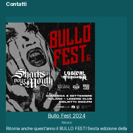
Contatti
o
n
la
c
o
n
di
vi
si
o
n
e
d
ei
tu
oi
in
te
Bullo Fest 2024
re
News
ss
Ritorna anche quest’anno il BULLO FEST! Sesta edizione della
i