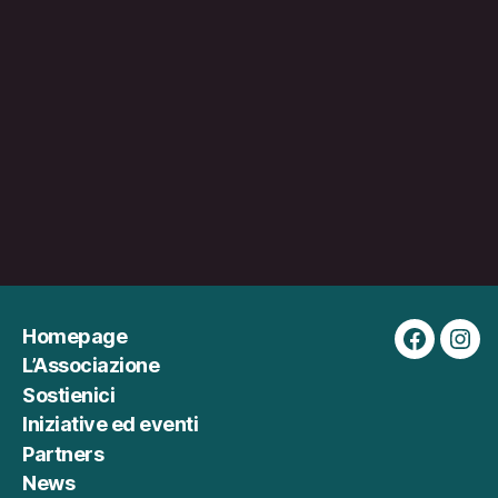
le
n
o
s
tr
e
p
a
gi
n
e
.
Homepage
Faceboo
Ins
M
L’Associazione
ar
Sostienici
k
Iniziative ed eventi
et
in
Partners
g
News
C