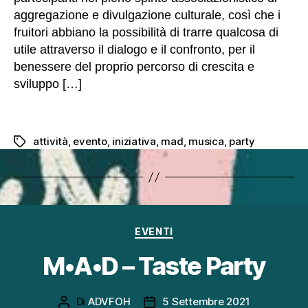
aggregazione e divulgazione culturale, così che i
fruitori abbiano la possibilità di trarre qualcosa di
utile attraverso il dialogo e il confronto, per il
benessere del proprio percorso di crescita e
sviluppo […]
attività
,
evento
,
iniziativa
,
mad
,
musica
,
party
Tag
Categorie
EVENTI
M•A•D – Taste Party
Di
ADVFOH
5 Settembre 2021
Autore
Data