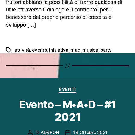
fruitori abbiano la possibilità di trarre qualcosa di
utile attraverso il dialogo e il confronto, per il
benessere del proprio percorso di crescita e
sviluppo […]
attività
,
evento
,
iniziativa
,
mad
,
musica
,
party
Tag
Categorie
EVENTI
Evento – M•A•D – #1
2021
Di
ADVFOH
14 Ottobre 2021
Autore
Data