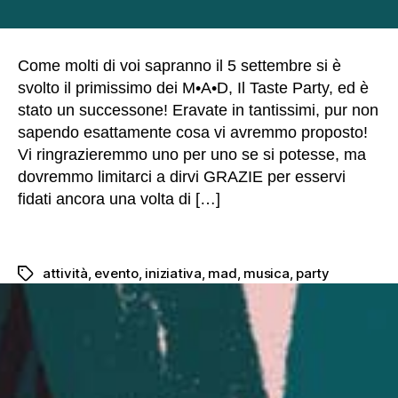
articolo
dell'articolo
N
e
Come molti di voi sapranno il 5 settembre si è
c
svolto il primissimo dei M•A•D, Il Taste Party, ed è
e
stato un successone! Eravate in tantissimi, pur non
s
sapendo esattamente cosa vi avremmo proposto!
s
a
Vi ringrazieremmo uno per uno se si potesse, ma
ri
dovremmo limitarci a dirvi GRAZIE per esservi
Q
fidati ancora una volta di […]
u
e
st
i
attività
,
evento
,
iniziativa
,
mad
,
musica
,
party
Tag
c
o
o
ki
e
s
n