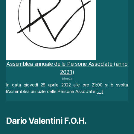
o
n
al
it
à
s
ul
n
o
s
Assemblea annuale delle Persone Associate (anno
tr
2021)
o
News
si
In data giovedì 28 aprile 2022 alle ore 21:00 si è svolta
t
l’Assemblea annuale delle Persone Associate
[…]
o
,
b
a
Dario Valentini F.O.H.
s
a
n