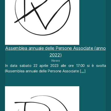
e
r
i
m
pl
e
m
e
n
Assemblea annuale delle Persone Associate (anno
t
a
2022)
r
News
e
In data sabato 22 aprile 2023 alle ore 17:00 si è svolta
n
l’Assemblea annuale delle Persone Associate
[…]
u
o
v
e
f
u
n
zi