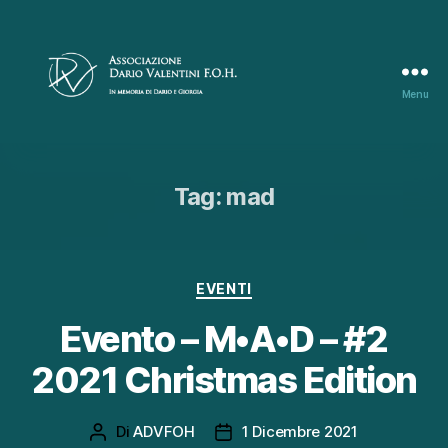
Menu
Associazione
Dario
Valentini
F.O.H.
Tag:
mad
Categorie
EVENTI
Evento – M•A•D – #2
2021 Christmas Edition
Di
ADVFOH
1 Dicembre 2021
Autore
Data