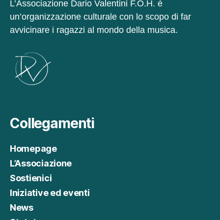
L’Associazione Dario Valentini F.O.H. è
d
o
un’organizzazione culturale con lo scopo di far
ci
avvicinare i ragazzi al mondo della musica.
s
u
c
o
m
e
vi
e
n
Collegamenti
e
u
Homepage
til
iz
L’Associazione
z
Sostienici
a
t
Iniziative ed eventi
o
News
.