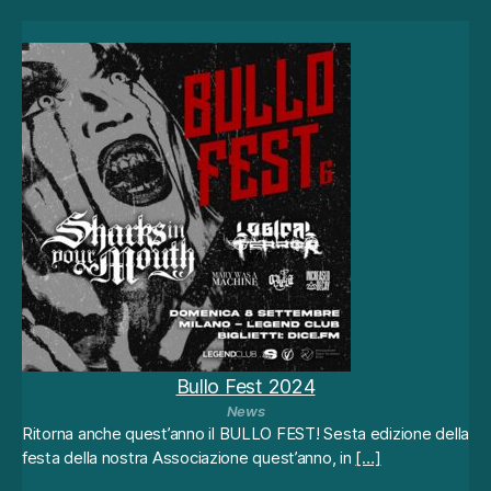
e
rv
o
n
o
p
e
r
f
ar
f
u
n
zi
o
n
ar
Bullo Fest 2024
e
News
il
Ritorna anche quest’anno il BULLO FEST! Sesta edizione della
si
festa della nostra Associazione quest’anno, in
[…]
t