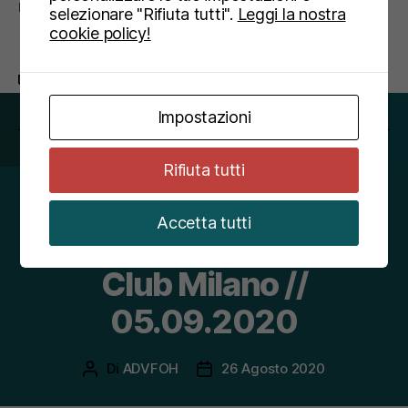
modo tale da permettervi […]
selezionare "Rifiuta tutti".
Leggi la nostra
cookie policy!
concerto
,
evento
,
musica
Tag
Impostazioni
Rifiuta tutti
Categorie
NEWS
Accetta tutti
RiPARTYamo at Legend
Club Milano //
05.09.2020
Di
ADVFOH
26 Agosto 2020
Autore
Data
articolo
dell'articolo