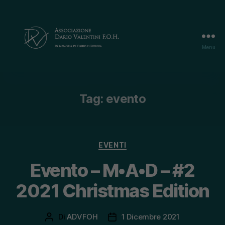
Menu
Associazione
Dario
Valentini
F.O.H.
Tag:
evento
Categorie
EVENTI
Evento – M•A•D – #2
2021 Christmas Edition
Di
ADVFOH
1 Dicembre 2021
Autore
Data