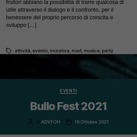
fruitori abbiano la possibilità di trarre qualcosa di
utile attraverso il dialogo e il confronto, per il
benessere del proprio percorso di crescita e
sviluppo […]
attività
,
evento
,
iniziativa
,
mad
,
musica
,
party
Tag
Categorie
EVENTI
Bullo Fest 2021
Di
ADVFOH
19 Ottobre 2021
Autore
Data
articolo
dell'articolo