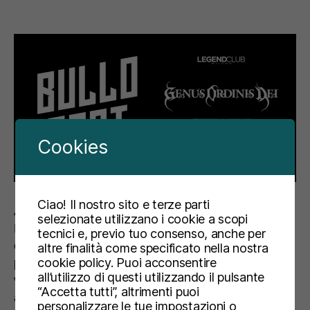
Cookies
Ciao! Il nostro sito e terze parti
A un anno dalla sua prima edizione, torna al
selezionate utilizzano i cookie a scopi
Legend Club di Milano il Bullo Fest, la grande festa
tecnici e, previo tuo consenso, anche per
organizzata da Associazione Dario Valentini F.O.H.
altre finalità come specificato nella nostra
cookie policy. Puoi acconsentire
per celebrare il compleanno di Dario.La nostra
all’utilizzo di questi utilizzando il pulsante
voglia di fare del sano casino non sarà di certo
“Accetta tutti”, altrimenti puoi
arrestata dal virus, ma la serata si svolgerà in
personalizzare le tue impostazioni o