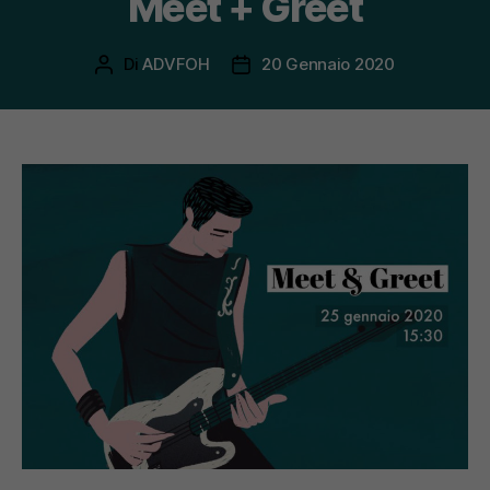
Meet + Greet
Di
ADVFOH
20 Gennaio 2020
Autore
Data
articolo
dell'articolo