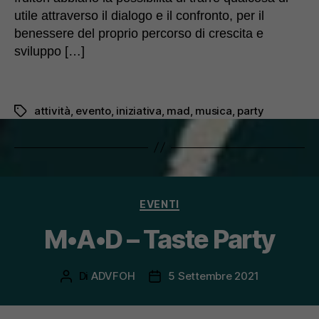
utile attraverso il dialogo e il confronto, per il
benessere del proprio percorso di crescita e
sviluppo […]
attività
,
evento
,
iniziativa
,
mad
,
musica
,
party
Tag
Categorie
EVENTI
M•A•D – Taste Party
Di
ADVFOH
5 Settembre 2021
Autore
Data
articolo
dell'articolo