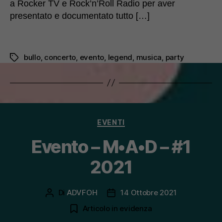
a Rocker TV e Rock’n’Roll Radio per aver
presentato e documentato tutto […]
bullo
,
concerto
,
evento
,
legend
,
musica
,
party
Tag
Categorie
EVENTI
Evento – M•A•D – #1
2021
Di
ADVFOH
14 Ottobre 2021
Autore
Data
articolo
dell'articolo
Articolo in evidenza