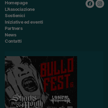
Homepage
Faceboo
Ins
L’Associazione
Sostienici
Iniziative ed eventi
Partners
News
Contatti