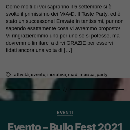
Come molti di voi sapranno il 5 settembre si è
svolto il primissimo dei M•A•D, Il Taste Party, ed è
stato un successone! Eravate in tantissimi, pur non
sapendo esattamente cosa vi avremmo proposto!
Vi ringrazieremmo uno per uno se si potesse, ma
dovremmo limitarci a dirvi GRAZIE per esservi
fidati ancora una volta di […]
attività
,
evento
,
iniziativa
,
mad
,
musica
,
party
Tag
Categorie
EVENTI
Evento – Bullo Fest 2021